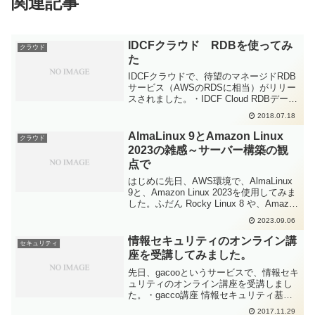
関連記事
IDCFクラウド RDBを使ってみ
クラウド
た
IDCFクラウドで、待望のマネージドRDB
サービス（AWSのRDSに相当）がリリー
スされました。・IDCF Cloud RDBデータ
ベースは、MySQL Community Edition
2018.07.18
5.7のみの提供です。細かい機能仕様やベ
ンチマーク...
AlmaLinux 9とAmazon Linux
クラウド
2023の雑感～サーバー構築の観
点で
はじめに先日、AWS環境で、AlmaLinux
9と、Amazon Linux 2023を使用してみま
した。ふだん Rocky Linux 8 や、Amazon
Linux 2でWeb+DBサーバーを構築してい
2023.09.06
るのと同じように、ひととおりの...
情報セキュリティのオンライン講
セキュリティ
座を受講してみました。
先日、gacooというサービスで、情報セキ
ュリティのオンライン講座を受講しまし
た。・gacco講座 情報セキュリティ基礎
講師は株式会社ラックの方で、資料には
2017.11.29