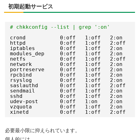
初期起動サービス
# chkkconfig --list | grep ':on'
crond           0:off   1:off   2:on    3
httpd           0:off   1:off   2:off   3
iptables        0:off   1:off   2:on    3
modules_dep     0:off   1:off   2:on    3
netfs           0:off   1:off   2:off   3
network         0:off   1:off   2:on    3
portreserve     0:off   1:off   2:on    3
rpcbind         0:off   1:off   2:on    3
rsyslog         0:off   1:off   2:on    3
saslauthd       0:off   1:off   2:off   3
sendmail        0:off   1:off   2:on    3
sshd            0:off   1:off   2:on    3
udev-post       0:off   1:on    2:on    3
vzquota         0:off   1:off   2:on    3
xinetd          0:off   1:off   2:off   3
必要最小限に抑えられています。
個人的には、