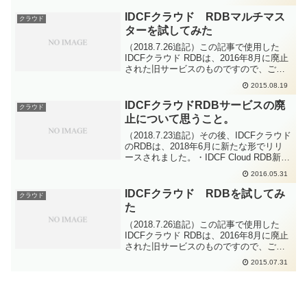
ラック社による統計データも含まれてい
ます。講座時間は合計で約3時間20分です
IDCFクラウド RDBマルチマス
クラウド
が、動画...
ターを試してみた
（2018.7.26追記）この記事で使用した
IDCFクラウド RDBは、2016年8月に廃止
された旧サービスのものですので、ご注
意ください。その後、IDCFクラウドの
2015.08.19
RDBは、2018年6月に新たな形で（再）
リリースされています。・IDCF...
IDCFクラウドRDBサービスの廃
クラウド
止について思うこと。
（2018.7.23追記）その後、IDCFクラウド
のRDBは、2018年6月に新たな形でリリ
ースされました。・IDCF Cloud RDB新し
いRDBサービスを使ってみて気づいた点
2016.05.31
等を、以下の記事にまとめました。・
IDCFクラウド RDBを...
IDCFクラウド RDBを試してみ
クラウド
た
（2018.7.26追記）この記事で使用した
IDCFクラウド RDBは、2016年8月に廃止
された旧サービスのものですので、ご注
意ください。その後、IDCFクラウドの
2015.07.31
RDBは、2018年6月に新たな形で（再）
リリースされています。・IDCF...