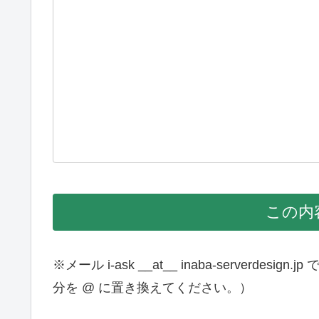
※メール i-ask __at__ inaba-serverde
分を @ に置き換えてください。）