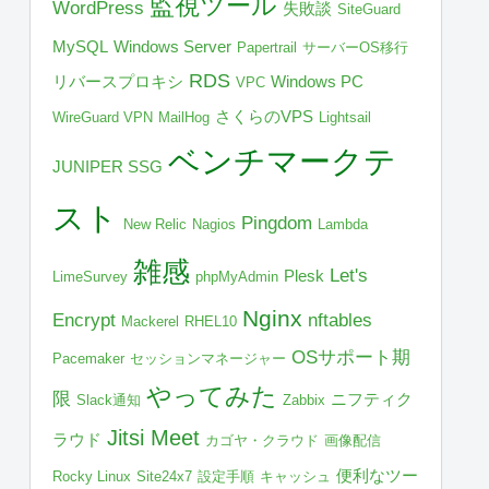
監視ツール
WordPress
失敗談
SiteGuard
MySQL
Windows Server
Papertrail
サーバーOS移行
RDS
リバースプロキシ
Windows PC
VPC
さくらのVPS
WireGuard VPN
MailHog
Lightsail
ベンチマークテ
JUNIPER SSG
スト
Pingdom
New Relic
Nagios
Lambda
雑感
Let's
Plesk
LimeSurvey
phpMyAdmin
Nginx
Encrypt
nftables
Mackerel
RHEL10
OSサポート期
Pacemaker
セッションマネージャー
やってみた
限
ニフティク
Slack通知
Zabbix
Jitsi Meet
ラウド
カゴヤ・クラウド
画像配信
便利なツー
Rocky Linux
Site24x7
設定手順
キャッシュ