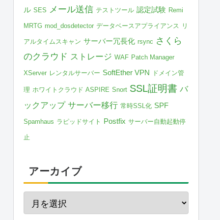
メール送信
ル
認定試験
SES
テストツール
Remi
MRTG
mod_dosdetector
データベースアプライアンス
リ
さくら
サーバー冗長化
アルタイムスキャン
rsync
のクラウド
ストレージ
WAF
Patch Manager
SoftEther VPN
XServer
レンタルサーバー
ドメイン管
SSL証明書
バ
理
ホワイトクラウド ASPIRE
Snort
ックアップ
サーバー移行
SPF
常時SSL化
Postfix
Spamhaus
ラピッドサイト
サーバー自動起動停
止
アーカイブ