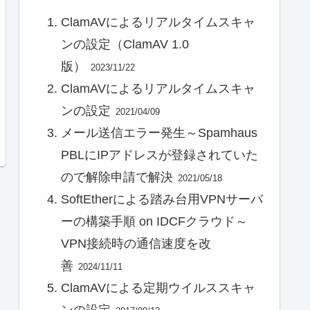
ClamAVによるリアルタイムスキャ
ンの設定（ClamAV 1.0
版）
2023/11/22
ClamAVによるリアルタイムスキャ
ンの設定
2021/04/09
メール送信エラー発生～Spamhaus
PBLにIPアドレスが登録されていた
ので解除申請で解決
2021/05/18
SoftEtherによる踏み台用VPNサーバ
ーの構築手順 on IDCFクラウド～
VPN接続時の通信速度を改
善
2024/11/11
ClamAVによる定期ウイルススキャ
ンの設定