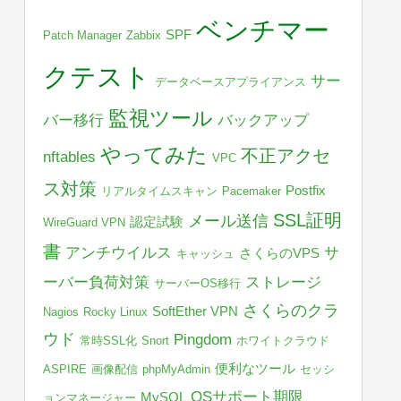
ベンチマー
SPF
Patch Manager
Zabbix
クテスト
サー
データベースアプライアンス
監視ツール
バー移行
バックアップ
やってみた
不正アクセ
nftables
VPC
ス対策
Postfix
リアルタイムスキャン
Pacemaker
SSL証明
メール送信
認定試験
WireGuard VPN
書
アンチウイルス
サ
さくらのVPS
キャッシュ
ーバー負荷対策
ストレージ
サーバーOS移行
さくらのクラ
SoftEther VPN
Nagios
Rocky Linux
ウド
Pingdom
常時SSL化
Snort
ホワイトクラウド
便利なツール
ASPIRE
画像配信
phpMyAdmin
セッシ
OSサポート期限
MySQL
ョンマネージャー