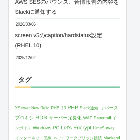
AWS SESのバウンス、苦情報告の内容を
Slackに通知する
2026/03/06
screen v5のcaption/hardstatus設定
(RHEL 10)
2025/12/02
タグ
PHP
リバース
XServer
New Relic
RHEL10
Slack通知
RDS
プロキシ
サーバー冗長化
WAF
Papertrail
イ
Let's Encrypt
Windows PC
ンボイス
LimeSurvey
インターネット回線
ネットワークブリッジ接続
Mackerel