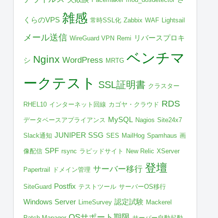
雑感
くらのVPS
常時SSL化
Zabbix
WAF
Lightsail
メール送信
リバースプロキ
WireGuard VPN
Remi
ベンチマ
Nginx
WordPress
シ
MRTG
ークテスト
SSL証明書
クラスター
RDS
RHEL10
インターネット回線
カゴヤ・クラウド
MySQL
データベースアプライアンス
Nagios
Site24x7
JUNIPER SSG
Slack通知
SES
MailHog
Spamhaus
画
SPF
像配信
rsync
ラピッドサイト
New Relic
XServer
登壇
サーバー移行
Papertrail
ドメイン管理
Postfix
SiteGuard
テストツール
サーバーOS移行
Windows Server
認定試験
LimeSurvey
Mackerel
OSサポート期限
Patch Manager
サーバー自動起動