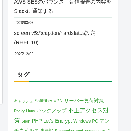
AWS SESのバウンス、苦情報告の内容を
Slackに通知する
2026/03/06
screen v5のcaption/hardstatus設定
(RHEL 10)
2025/12/02
タグ
サーバー負荷対策
SoftEther VPN
キャッシュ
不正アクセス対
バックアップ
Rocky Linux
策
PHP
Let's Encrypt
アン
Windows PC
Snort
チウイルス
失敗談
さ
Pacemaker
mod_dosdetector