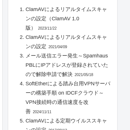
ClamAVによるリアルタイムスキャ
ンの設定（ClamAV 1.0
版）
2023/11/22
ClamAVによるリアルタイムスキャ
ンの設定
2021/04/09
メール送信エラー発生～Spamhaus
PBLにIPアドレスが登録されていた
ので解除申請で解決
2021/05/18
SoftEtherによる踏み台用VPNサーバ
ーの構築手順 on IDCFクラウド～
VPN接続時の通信速度を改
善
2024/11/11
ClamAVによる定期ウイルススキャ
ンの設定