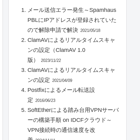
メール送信エラー発生～Spamhaus
PBLにIPアドレスが登録されていた
ので解除申請で解決
2021/05/18
ClamAVによるリアルタイムスキャ
ンの設定（ClamAV 1.0
版）
2023/11/22
ClamAVによるリアルタイムスキャ
ンの設定
2021/04/09
Postfixによるメール転送設
定
2016/06/23
SoftEtherによる踏み台用VPNサーバ
ーの構築手順 on IDCFクラウド～
VPN接続時の通信速度を改
善