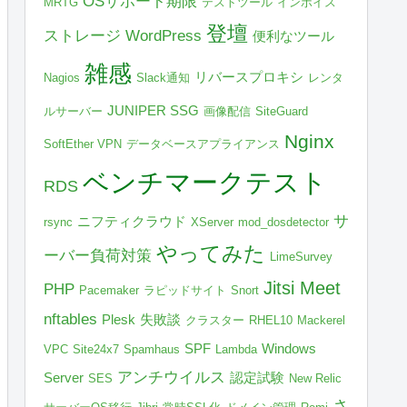
OSサポート期限
MRTG
テストツール
インボイス
登壇
ストレージ
WordPress
便利なツール
雑感
リバースプロキシ
Nagios
Slack通知
レンタ
JUNIPER SSG
ルサーバー
画像配信
SiteGuard
Nginx
SoftEther VPN
データベースアプライアンス
ベンチマークテスト
RDS
サ
ニフティクラウド
rsync
XServer
mod_dosdetector
やってみた
ーバー負荷対策
LimeSurvey
Jitsi Meet
PHP
Pacemaker
ラピッドサイト
Snort
nftables
Plesk
失敗談
クラスター
RHEL10
Mackerel
SPF
Windows
VPC
Site24x7
Spamhaus
Lambda
アンチウイルス
Server
認定試験
SES
New Relic
さ