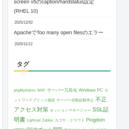
screen v5のcaption/hardstatus設定
(RHEL 10)
2025/12/02
ApacheでToo many open filesのエラー
2025/11/12
タグ
(24)Too many open files: AH02179: apr_so
(24)Too many open files: AH02179: apr_so
(24)Too many open files: AH02179: apr_so
(24)Too many open files: AH02179: apr_so
サーバー冗長化
Windows PC
phpMyAdmin
WAF
ネ
不正
ットワークブリッジ接続
サーバー自動起動停止
アクセス対策
SSL証
セッションマネージャー
明書
Pingdom
Lightsail
Zabbix
カゴヤ・クラウド