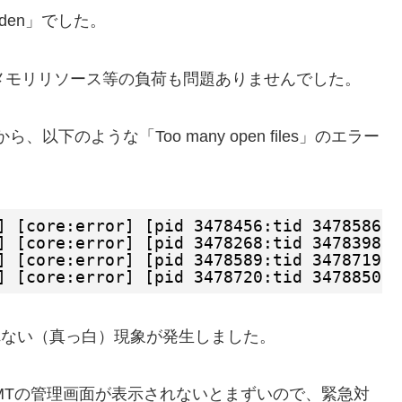
idden」でした。
メモリリソース等の負荷も問題ありませんでした。
以下のような「Too many open files」のエラー
] [core:error] [pid 3478456:tid 3478586] 
] [core:error] [pid 3478268:tid 3478398] 
] [core:error] [pid 3478589:tid 3478719] 
] [core:error] [pid 3478720:tid 3478850] 
されない（真っ白）現象が発生しました。
おり、MTの管理画面が表示されないとまずいので、緊急対