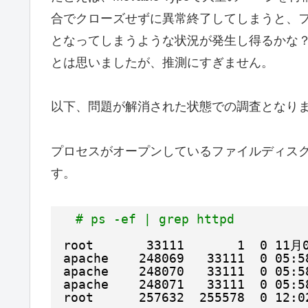
合でクローズせずに異常終了してしまうと、
となってしまうような状況が発生し得るかな
とは思いましたが、推測にすぎません。
以下、問題が解消された状態での調査となり
プロセスがオープンしているファイルディスクリプタ
す。
# ps -ef | grep httpd
root       33111       1  0 11月
apache    248069   33111  0 05:5
apache    248070   33111  0 05:5
apache    248071   33111  0 05:5
root      257632  255578  0 12:0