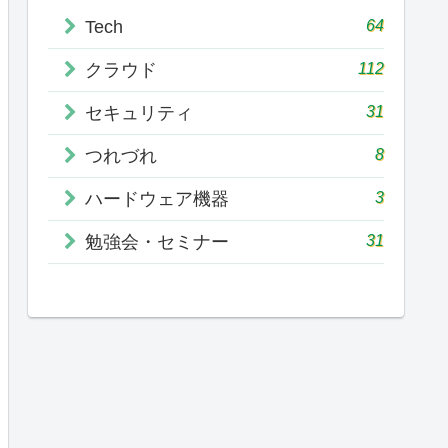
64
Tech
112
クラウド
31
セキュリティ
8
つれづれ
3
ハードウェア機器
31
勉強会・セミナー
GROUND
EGROUND
EGROUND
EGROUND
pd