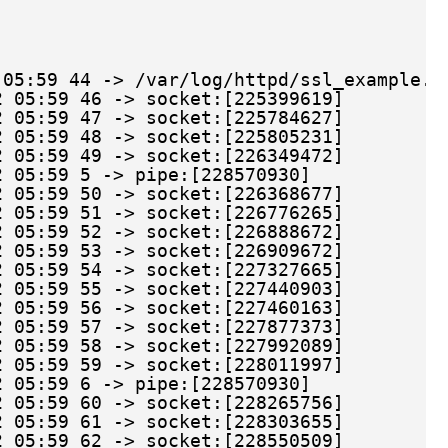
 05:59 44 -> 
/var/log/httpd/ssl_example
.c
 05:59 46 -> socket:[225399619]
 05:59 47 -> socket:[225784627]
 05:59 48 -> socket:[225805231]
 05:59 49 -> socket:[226349472]
 05:59 5 -> pipe:[228570930]
 05:59 50 -> socket:[226368677]
 05:59 51 -> socket:[226776265]
 05:59 52 -> socket:[226888672]
 05:59 53 -> socket:[226909672]
 05:59 54 -> socket:[227327665]
 05:59 55 -> socket:[227440903]
 05:59 56 -> socket:[227460163]
 05:59 57 -> socket:[227877373]
 05:59 58 -> socket:[227992089]
 05:59 59 -> socket:[228011997]
 05:59 6 -> pipe:[228570930]
 05:59 60 -> socket:[228265756]
 05:59 61 -> socket:[228303655]
 05:59 62 -> socket:[228550509]