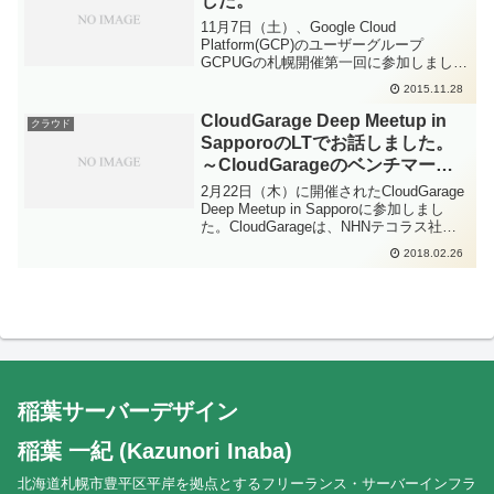
した。
11月7日（土）、Google Cloud
Platform(GCP)のユーザーグループ
GCPUGの札幌開催第一回に参加しまし
た。・GCPUG Sapporo #1自分がとくに
2015.11.28
気になったポイントをまとめておきま
す。GCPとは？＆GCP入門 ...
CloudGarage Deep Meetup in
クラウド
SapporoのLTでお話しました。
～CloudGarageのベンチマーク
テスト
2月22日（木）に開催されたCloudGarage
Deep Meetup in Sapporoに参加しまし
た。CloudGarageは、NHNテコラス社が
提供するクラウドサーバーサービス(IaaS)
2018.02.26
です。お声がけいただいて、僕もLTでち
ょ...
稲葉サーバーデザイン
稲葉 一紀 (Kazunori Inaba)
北海道札幌市豊平区平岸を拠点とするフリーランス・サーバーインフラ