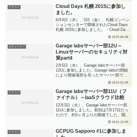
が、さまざまな分...
Cloud Days 札幌 2015に参加し
クラウド
ました。
6月4日（木）、5日（金）、札幌コンベン
ションセンターで開催されたCloud Days
札幌 2015に参加しました。・Cloud Days
札幌 2015今回はセミナーに参加するほ
2015.06.08
か、展示会場の展示スタッフとしても参
加しました。展示スタッ...
Garage labsサーバー部12U～
セキュリティ
Linuxサーバーのセキュリティ対
策part4
2月5日（水）、Garage labsサーバー部
12Uに参加しました。Garage labsの閉鎖
により開催場所を失ったサーバー部です
が、今回から、インフィニットループさ
2014.02.06
んの会議室を無料でお借りして開催する
ことになりました。インフィニットル...
Garage labsサーバー部11U（フ
クラウド
ァイナル）～IaaSクラウド比較
12月3日（火）、Garage labsサーバー部
11Uに参加しました。前回は7月17日だっ
たので、約5ヶ月ぶりの開催でした。開催
場所を提供してくださっていたコワーキ
2013.12.05
ングスペースGarage labsさんが12月13日
をもって終了することに...
GCPUG Sapporo #1に参加しま
クラウド