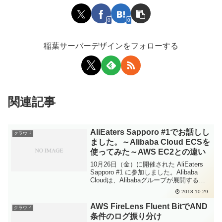
0
0
稲葉サーバーデザインをフォローする
関連記事
AliEaters Sapporo #1でお話しし
クラウド
ました。～Alibaba Cloud ECSを
使ってみた～AWS EC2との違い
10月26日（金）に開催された AliEaters
Sapporo #1 に参加しました。Alibaba
Cloudは、Alibabaグループが展開するク
ラウドサーバーサービス(IaaS)です。日本
2018.10.29
では、SBクラウド社がサービスを提供し
てい...
AWS FireLens Fluent BitでAND
クラウド
条件のログ振り分け