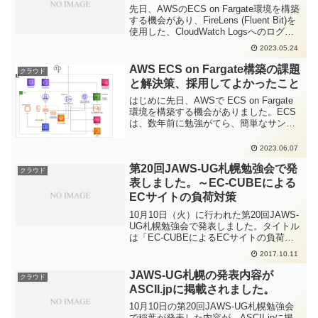
先日、AWSのECS on Fargate環境を構築
する機会があり、FireLens (Fluent Bit)を
使用した、CloudWatch Logsへのログ書
き出し設定を行いました。その際に少し
2023.05.24
とまどったことをここにまとめます。
※ECS...
AWS ECS on Fargate構築の課題
クラウド
と解決策、採用してよかったこと
はじめに先日、AWSで ECS on Fargate
環境を構築する機会がありました。ECS
は、数年前に勉強がてら、簡単なサンプ
ルアプリケーションを起動する程度のこ
とをやってみただけで、お客様の本番環
2023.06.07
境として構築するのは初めてでした。稼
第20回JAWS-UG札幌勉強会で発
働する...
クラウド
表しました。～EC-CUBEによる
ECサイトの負荷対策
10月10日（火）に行われた第20回JAWS-
UG札幌勉強会で発表しました。タイトル
は「EC-CUBEによるECサイトの負荷対
策」で、資料はこちらです。 EC-CUBE
2017.10.11
によるECサイトの負荷対策 from
Kazunori Inaba アク...
JAWS-UG札幌の発表内容が
クラウド
ASCII.jpに掲載されました。
10月10日の第20回JAWS-UG札幌勉強会
で稲葉が発表した内容が、ASCII.jpに掲