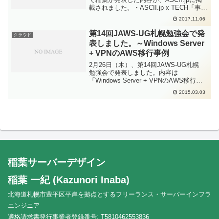
載されました。・ASCII.jp x TECH「事例
からAWSのアップデートまで詰め込んだ
2017.11.06
JAWS-UG札幌」ライターさんがいらして
いたのは全然知らな...
第14回JAWS-UG札幌勉強会で発
クラウド
表しました。～Windows Server
+ VPNのAWS移行事例
2月26日（木）、第14回JAWS-UG札幌
勉強会で発表しました。内容は
「Windows Server + VPNのAWS移行事
例」で資料はこちらです。 Windows
2015.03.03
Server + VPNのAWS移行事例 from
Kazunori...
稲葉サーバーデザイン
稲葉 一紀 (Kazunori Inaba)
北海道札幌市豊平区平岸を拠点とするフリーランス・サーバーインフラ
エンジニア
適格請求書発行事業者登録番号: T5810462553836