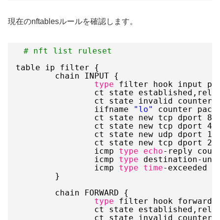
現在のnftablesルールを確認します。
# nft list ruleset
table ip filter {
chain INPUT {
type
filter hook input pr
ct state established,rela
ct state invalid counter 
iifname 
"lo"
counter pack
ct state new tcp dport 80
ct state new tcp dport 44
ct state new udp dport 10
ct state new tcp dport 22
icmp 
type
echo
-reply coun
icmp 
type
destination-unr
icmp 
type
time
-exceeded c
}
chain FORWARD {
type
filter hook forward 
ct state established,rela
ct state invalid counter 