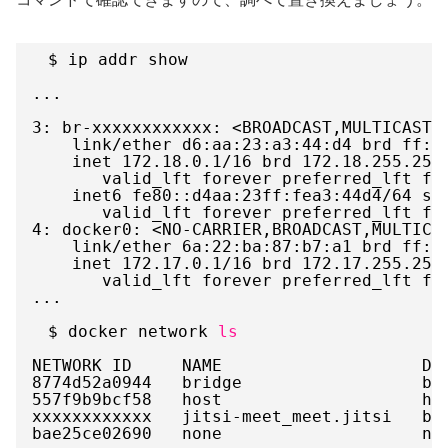
　$ ip addr show
...
3: br-xxxxxxxxxxxx: <BROADCAST,MULTICAST,
link
/ether
d6:aa:23:a3:44:d4 brd ff:f
inet 172.18.0.1
/16
brd 172.18.255.255
valid_lft forever preferred_lft fo
inet6 fe80::d4aa:23ff:fea3:44d4
/64
sc
valid_lft forever preferred_lft fo
4: docker0: <NO-CARRIER,BROADCAST,MULTICA
link
/ether
6a:22:ba:87:b7:a1 brd ff:f
inet 172.17.0.1
/16
brd 172.17.255.255
valid_lft forever preferred_lft fo
...
　$ docker network 
ls
NETWORK ID     NAME                    DR
8774d52a0944   bridge                  br
557f9b9bcf58   host                    ho
xxxxxxxxxxxx   jitsi-meet_meet.jitsi   br
bae25ce02690   none                    nu