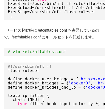
ExecStart=
/usr/sbin/nft
-f 
/etc/nftables
.
ExecReload=
/usr/sbin/nft
-f 
/etc/nftables
ExecStop=
/usr/sbin/nft
flush ruleset
...
↑サービス起動時に /etc/nftables.conf を参照しているの
で、/etc/nftables.conf にルールセットを記述します。
# vim /etc/nftables.conf
#!/usr/sbin/nft -f
flush ruleset
define docker_user_bridge = {
"br-xxxxxxxx
define docker_bridges = {
"docker0"
, 
"br-x
define docker_bridges_and_lo = {
"docker0"
table ip filter {
chain INPUT {
type
filter hook input priority 0; po