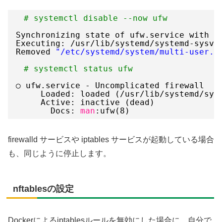
# systemctl disable --now ufw
Synchronizing state of ufw.service with S
Executing: 
/usr/lib/systemd/systemd-sysv-
Removed 
"/etc/systemd/system/multi-user.t
# systemctl status ufw
○ ufw.service - Uncomplicated firewall
Loaded: loaded (
/usr/lib/systemd/sys
Active: inactive (dead)
Docs: 
man
:ufw(8)
firewalld サービスや iptables サービスが起動している場合
も、同じように停止します。
nftablesの設定
Dockerによるiptablesルールを無効にした場合に、自分で