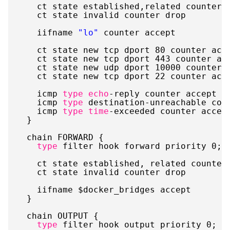
ct state established,related counter 
ct state invalid counter drop
iifname 
"lo"
counter accept
ct state new tcp dport 80 counter acc
ct state new tcp dport 443 counter ac
ct state new udp dport 10000 counter 
ct state new tcp dport 22 counter acc
icmp 
type
echo
-reply counter accept
icmp 
type
destination-unreachable cou
icmp 
type
time
-exceeded counter accep
}
chain FORWARD {
type
filter hook forward priority 0; 
ct state established, related counter
ct state invalid counter drop
iifname $docker_bridges accept
}
chain OUTPUT {
type
filter hook output priority 0; p