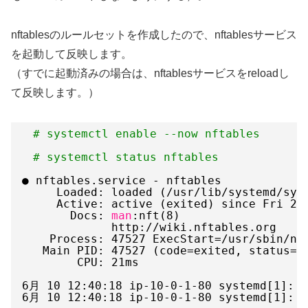
nftablesのルールセットを作成したので、nftablesサービス
を起動して反映します。
（すでに起動済みの場合は、nftablesサービスをreloadし
て反映します。）
# systemctl enable --now nftables
# systemctl status nftables
● nftables.service - nftables
Loaded: loaded (
/usr/lib/systemd/sys
Active: active (exited) since Fri 20
Docs: 
man
:nft(8)
http:
//wiki
.nftables.org
Process: 47527 ExecStart=
/usr/sbin/nf
Main PID: 47527 (code=exited, status=0
CPU: 21ms
6月 10 12:40:18 ip-10-0-1-80 systemd[1]: S
6月 10 12:40:18 ip-10-0-1-80 systemd[1]: F