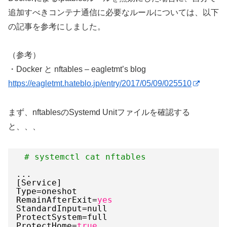
追加すべきコンテナ通信に必要なルールについては、以下
の記事を参考にしました。
（参考）
・Docker と nftables – eagletmt’s blog
https://eagletmt.hateblo.jp/entry/2017/05/09/025510
まず、nftablesのSystemd Unitファイルを確認する
と、、、
# systemctl cat nftables
...
[Service]
Type=oneshot
RemainAfterExit=
yes
StandardInput=null
ProtectSystem=full
ProtectHome=
true