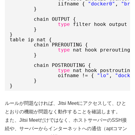
iifname { 
"docker0"
, 
"br-
}
chain OUTPUT {
type
filter hook output p
}
}
table ip nat {
chain PREROUTING {
type
nat hook prerouting 
}
chain POSTROUTING {
type
nat hook postrouting
oifname != { 
"lo"
, 
"docke
}
}
ルールが問題なければ、Jitsi Meetにアクセスして、ひと
とおりの機能が問題なく動作することを確認します。
また、Jitsi Meetだけではなく、ホストサーバーのSSH接
続や、サーバーからインターネットへの通信（aptコマン