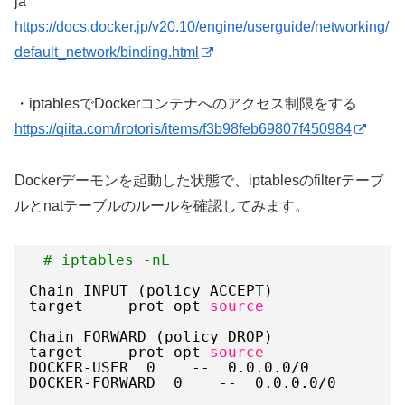
ja
https://docs.docker.jp/v20.10/engine/userguide/networking/
default_network/binding.html
・iptablesでDockerコンテナへのアクセス制限をする
https://qiita.com/irotoris/items/f3b98feb69807f450984
Dockerデーモンを起動した状態で、iptablesのfilterテーブ
ルとnatテーブルのルールを確認してみます。
# iptables -nL
Chain INPUT (policy ACCEPT)
target     prot opt 
source
Chain FORWARD (policy DROP)
target     prot opt 
source
DOCKER-USER  0    --  0.0.0.0
/0
DOCKER-FORWARD  0    --  0.0.0.0
/0