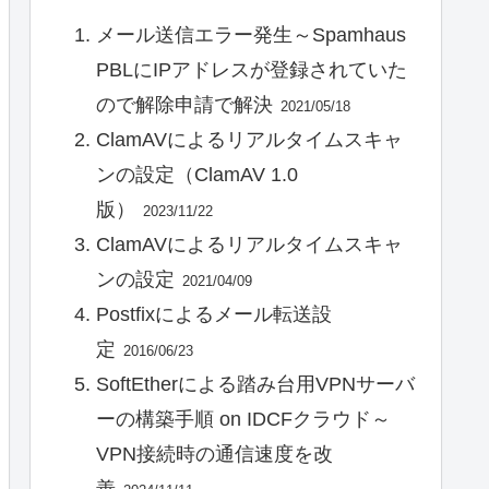
メール送信エラー発生～Spamhaus
PBLにIPアドレスが登録されていた
ので解除申請で解決
2021/05/18
ClamAVによるリアルタイムスキャ
ンの設定（ClamAV 1.0
版）
2023/11/22
ClamAVによるリアルタイムスキャ
ンの設定
2021/04/09
Postfixによるメール転送設
定
2016/06/23
SoftEtherによる踏み台用VPNサーバ
ーの構築手順 on IDCFクラウド～
VPN接続時の通信速度を改
善