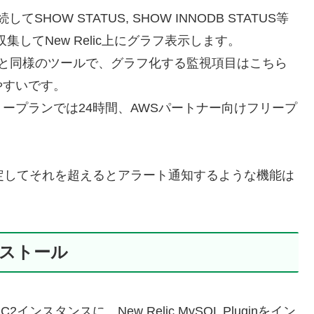
接続してSHOW STATUS, SHOW INNODB STATUS等
集してNew Relic上にグラフ表示します。
te for Cactiと同様のツールで、グラフ化する監視項目はこちら
やすいです。
ープランでは24時間、AWSパートナー向けフリープ
は、閾値を設定してそれを超えるとアラート通知するような機能は
のインストール
インスタンスに、New Relic MySQL Pluginをイン