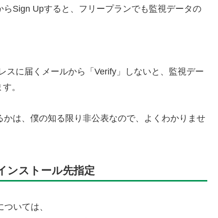
らSign Upすると、フリープランでも監視データの
レスに届くメールから「Verify」しないと、監視デー
ます。
るかは、僕の知る限り非公表なので、よくわかりませ
(npi)のインストール先指定
については、