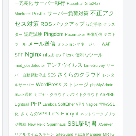
サーバー移行
ー冗長化
Papertrail
Site24x7
不正アク
サーバー負荷対策
Postfix
Mackerel
セス対策
RDS
バックアップ
設定手順
クラス
Pingdom
認定試験
ター
Pacemaker
画像配信
テスト
メール送信
ツール
セッションマネージャー
WAF
Nginx
nftables
SPF
Plesk
便利なツール
アンチウイルス
mod_dosdetector
LimeSurvey
サー
さくらのクラウド
バー自動起動停止
SES
レンタ
WordPress
ストレージ
ルサーバー
phpMyAdmin
Slack通知
カゴヤ・クラウド
ホワイトクラウド ASPIRE
PHP
Lightsail
Lambda
SoftEther VPN
Nagios
常時SSL
Let's Encrypt
さくらのVPS
化
ネットワークブリッ
SSL証明書
ジ接続
New Relic
Spamhaus
XServer
リアルタイムスキャン
SiteGuard
Patch Manager
MRTG