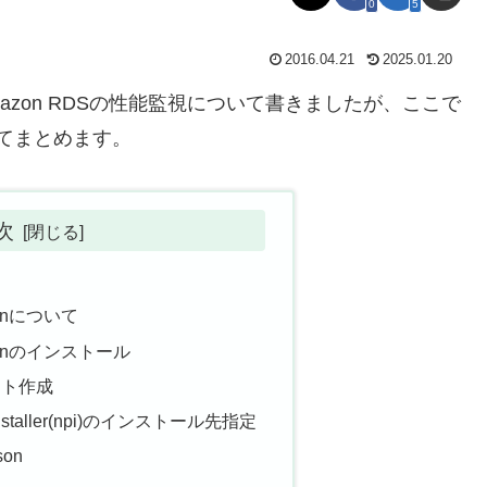
0
5
2016.04.21
2025.01.20
mazon RDSの性能監視について書きましたが、ここで
いてまとめます。
次
uginについて
luginのインストール
ウント作成
rm Installer(npi)のインストール先指定
son