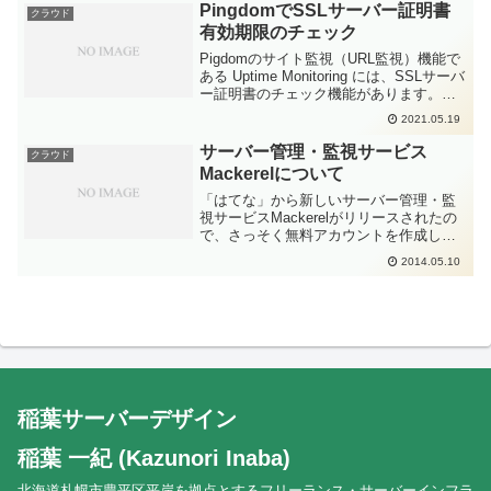
す。ログの内容が平文で送信さ...
PingdomでSSLサーバー証明書
クラウド
有効期限のチェック
Pigdomのサイト監視（URL監視）機能で
ある Uptime Monitoring には、SSLサーバ
ー証明書のチェック機能があります。・
Certificate monitoring in Uptime checks -
2021.05.19
Pingdom ...
サーバー管理・監視サービス
クラウド
Mackerelについて
「はてな」から新しいサーバー管理・監
視サービスMackerelがリリースされたの
で、さっそく無料アカウントを作成して
試してみました。また、同じような監視
2014.05.10
サービスNew Relicと比べてみました。・
MackerelMackerel監視エージ...
稲葉サーバーデザイン
稲葉 一紀 (Kazunori Inaba)
北海道札幌市豊平区平岸を拠点とするフリーランス・サーバーインフラ