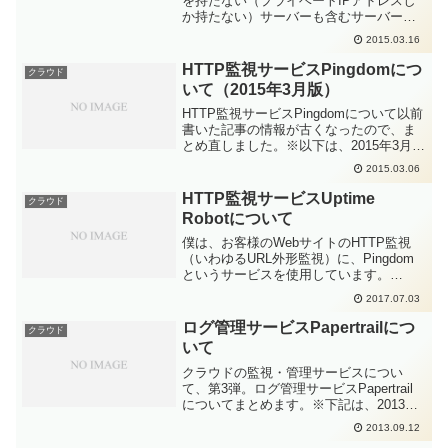
を持たない（プライベートIPアドレスし
か持たない）サーバーも含むサーバー群
をZabbixで監視する場合、拠点ごとに
2015.03.16
Zabbix Proxyを設置するのが一般的だと
思います。（参考）・SCSK ZABBI...
HTTP監視サービスPingdomにつ
クラウド
いて（2015年3月版）
HTTP監視サービスPingdomについて以前
書いた記事の情報が古くなったので、ま
とめ直しました。※以下は、2015年3月末
時点の情報です。Pingdomの機能
2015.03.06
Pingdomは、Webサイト・サービスに対
してHTTP(S)によるヘルスチェッ...
HTTP監視サービスUptime
クラウド
Robotについて
僕は、お客様のWebサイトのHTTP監視
（いわゆるURL外形監視）に、Pingdom
というサービスを使用しています。
Pingdomについは、以前にこのブログで
2017.07.03
も紹介しました。・HTTP監視サービス
Pingdomについて（2015年3月版）P...
ログ管理サービスPapertrailにつ
クラウド
いて
クラウドの監視・管理サービスについ
て、第3弾。ログ管理サービスPapertrail
についてまとめます。※下記は、2013年8
月末時点の情報です。（2013.9.9追記）
2013.09.12
「ログの転送は、Syslog UDPで行いま