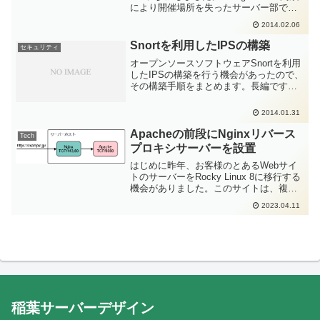
により開催場所を失ったサーバー部です
が、今回から、インフィニットループさ
2014.02.06
んの会議室を無料でお借りして開催する
ことになりました。インフィニットル...
Snortを利用したIPSの構築
セキュリティ
オープンソースソフトウェアSnortを利用
したIPSの構築を行う機会があったので、
その構築手順をまとめます。長編です。
SnortSnortとIDS, IPSSnortは
IDS（Intrusion Detection System, 不正侵
2014.01.31
入...
Apacheの前段にNginxリバース
Tech
プロキシサーバーを設置
はじめに昨年、お客様のとあるWebサイ
トのサーバーをRocky Linux 8に移行する
機会がありました。このサイトは、複数
の古いサブWebサイトが稼働しており、
2023.04.11
SSL化したときに内部リンクに http://～
が残っていることで「Mixe...
稲葉サーバーデザイン