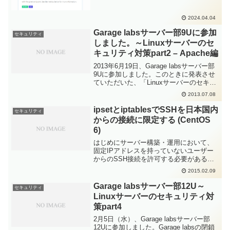
2024.04.04
Garage labsサーバー部9Uに参加
セキュリティ
しました。～Linuxサーバーのセ
キュリティ対策part2 – Apache編
2013年6月19日、Garage labsサーバー部
9Uに参加しました。このときに発表させ
ていただいた、「Linuxサーバーのセキュ
リティ対策シリーズpart2 - Apache編」の
2013.07.08
資料はこちら。 Linuxサーバのセキュリテ
ィ対策 p...
ipsetとiptablesでSSHを日本国内
セキュリティ
からの接続に限定する (CentOS
6)
はじめにサーバー構築・運用において、
固定IPアドレスを持っていないユーザー
からのSSH接続を許可する必要があるた
めに、SSHのアクセス元IPアドレスを限
2015.02.09
定できないケースはわりとよくあると思
います。公開鍵認証を必須とする、ポー
Garage labsサーバー部12U～
セキュリティ
ト番号を変更する...
Linuxサーバーのセキュリティ対
策part4
2月5日（水）、Garage labsサーバー部
12Uに参加しました。Garage labsの閉鎖