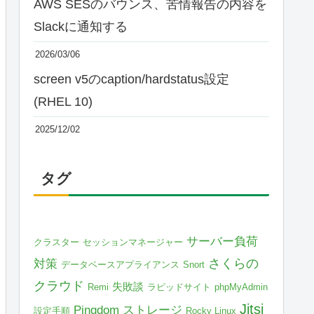
AWS SESのバウンス、苦情報告の内容を
Slackに通知する
2026/03/06
screen v5のcaption/hardstatus設定
(RHEL 10)
2025/12/02
タグ
サーバー負荷
クラスター
セッションマネージャー
さくらの
対策
データベースアプライアンス
Snort
クラウド
失敗談
Remi
ラピッドサイト
phpMyAdmin
Jitsi
Pingdom
ストレージ
設定手順
Rocky Linux