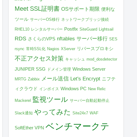
Meet
SSL証明書
OSサポート期限
便利な
ツール
サーバーOS移行
ネットワークブリッジ接続
Postfix
RHEL10
レンタルサーバー
SiteGuard
Lightsail
RDS
nftables
サーバー移行
さくらのVPS
SES
リバースプロキシ
rsync
常時SSL化
Nagios
XServer
不正アクセス対策
キャッシュ
mod_dosdetector
JUNIPER SSG
Windows Server
ドメイン管理
メール送信
Let's Encrypt
ニフテ
MRTG
Zabbix
ィクラウド
Windows PC
インボイス
New Relic
監視ツール
Mackerel
サーバー自動起動停止
やってみた
Slack通知
Site24x7
WAF
ベンチマークテ
SoftEther VPN