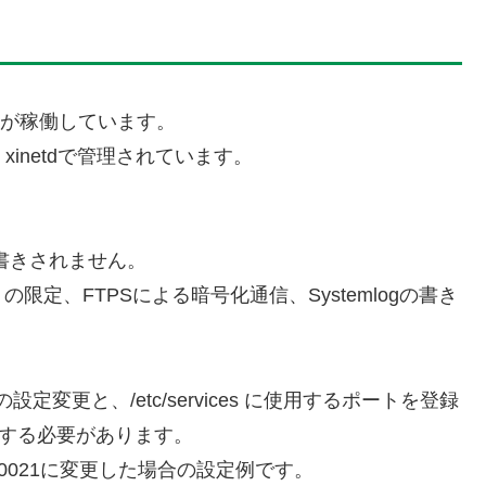
tpdが稼働しています。
、xinetdで管理されています。
skには上書きされません。
定、FTPSによる暗号化通信、Systemlogの書き
設定変更と、/etc/services に使用するポートを登録
更する必要があります。
CP/10021に変更した場合の設定例です。