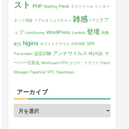
スト
PHP
Plesk
MailHog
テストツール
インター
雑感
バックア
ネット回線
リアルタイムスキャン
登壇
ップ
WordPress
LimeSurvey
Lambda
画像
Nginx
SPF
配信
ホワイトクラウド ASPIRE
アンチウイルス
認定試験
MySQL
サ
Pacemaker
ーバー冗長化
WireGuard VPN
カゴヤ・クラウド
Patch
Manager
Papertrail
VPC
Spamhaus
アーカイブ