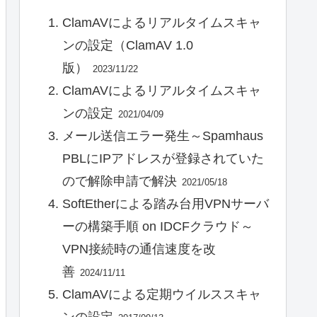
ClamAVによるリアルタイムスキャ
ンの設定（ClamAV 1.0
版）
2023/11/22
ClamAVによるリアルタイムスキャ
ンの設定
2021/04/09
メール送信エラー発生～Spamhaus
PBLにIPアドレスが登録されていた
ので解除申請で解決
2021/05/18
SoftEtherによる踏み台用VPNサーバ
ーの構築手順 on IDCFクラウド～
VPN接続時の通信速度を改
善
2024/11/11
ClamAVによる定期ウイルススキャ
ンの設定