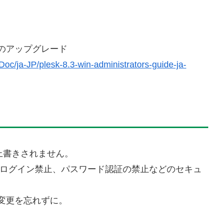
ーのアップグレード
Doc/ja-JP/plesk-8.3-win-administrators-guide-ja-
skには上書きされません。
ーのログイン禁止、パスワード認証の禁止などのセキュ
定変更を忘れずに。